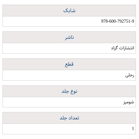
شابک
978-600-792751-9
ناشر
انتشارات گراد
قطع
رحلی
نوع جلد
شومیز
تعداد جلد
1