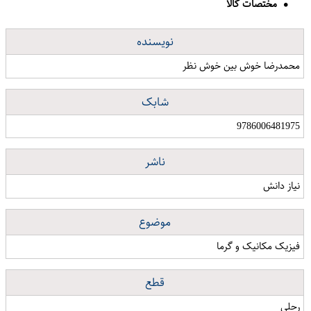
مختصات کالا
نویسنده
محمدرضا خوش بین خوش نظر
شابک
9786006481975
ناشر
نیاز دانش
موضوع
فیزیک مکانیک و گرما
قطع
رحلی