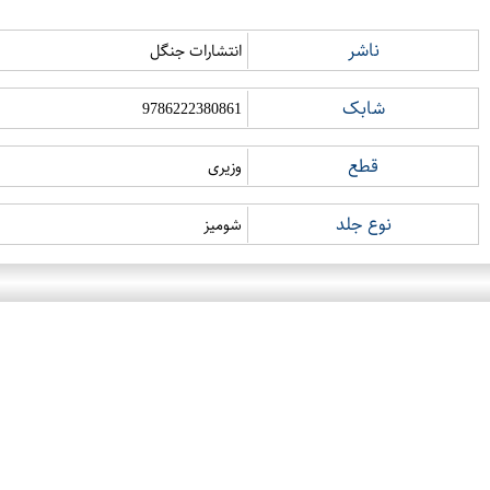
ناشر
انتشارات جنگل
شابک
9786222380861
قطع
وزیری
نوع جلد
شومیز