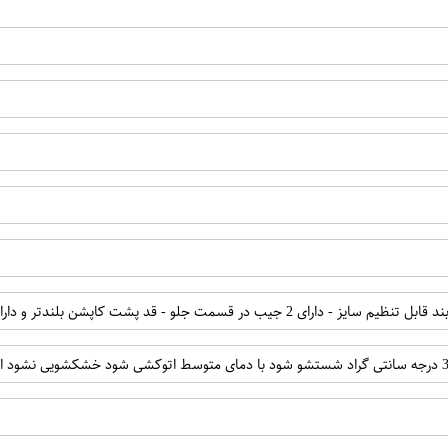
شن بلندتر و دارای بند در قسمت پایین - قد پشت لباس برابر 88 سانتی متر