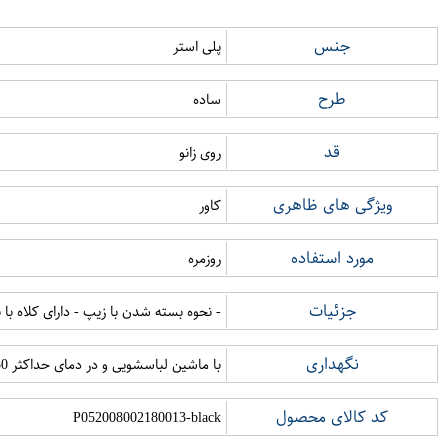
جنس
پلی استر
طرح
ساده
قد
روی زانو
ویژگی های ظاهری
کاور
مورد استفاده
روزمره
جزئیات
- نحوه بسته شدن با زیپ - دارای کلاه با بند قابل تنظیم سایز - دارای 2 جیب در قسمت جلو - قد پشت کاپ
نگهداری
با ماشین لباسشویی و در دمای حداکثر 30 درجه سانتی گراد شستشو شود با دمای متوسط اتوکشی شود خشکشویی نشود از خشک کن استفاده نشود از سفید کننده استفاده نشود
کد کالای محصول
P052008002180013-black