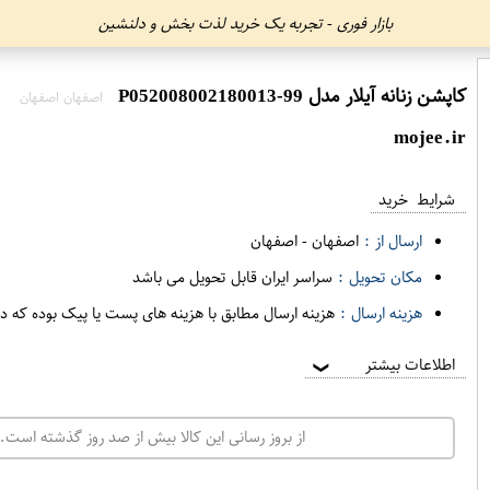
بازار فوری - تجربه یک خرید لذت بخش و دلنشین
کاپشن زنانه آیلار مدل P052008002180013-99
اصفهان اصفهان
mojee.ir
شرایط خرید
ارسال از :
اصفهان
-
اصفهان
مکان تحویل :
سراسر ایران قابل تحویل می باشد
هزینه ارسال :
هزینه ارسال مطابق با هزینه های پست یا پیک بوده که د
اطلاعات بیشتر
❯
از بروز رسانی این کالا بیش از صد روز گذشته است. 