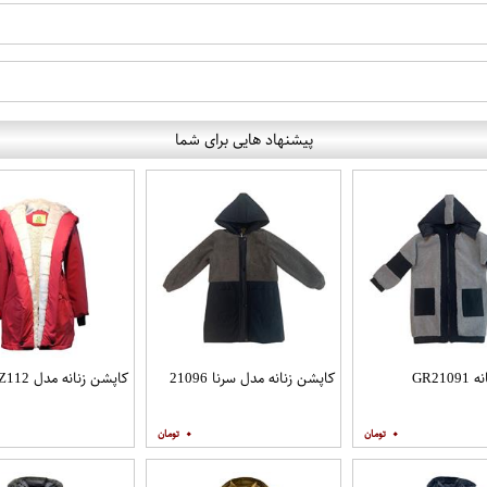
پیشنهاد هایی برای شما
GR21
کاپشن زنانه مدل سرنا 21096
کاپشن زنانه مدل PtZ112
۰
۰