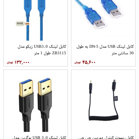
کابل لینک USB مدل DN-5 به طول
کابل لینک USB3.0 زیکو مدل
30 سانتی متر
ZB3115 طول 1 متر
۱۳۲,۰۰۰
۴۵,۶۰۰
کابل ریموت کنترل دوربین جی جی
کابل لینک USB 3.0 یوگرین مدل