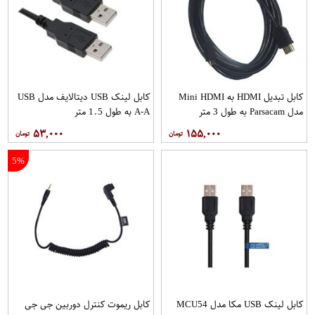
کابل تبدیل HDMI به Mini HDMI
کابل لینک USB دیتالایف مدل USB
مدل Parsacam به طول 3 متر
A-A به طول 1.5 متر
۵۳,۰۰۰
۱۵۵,۰۰۰
5%
کابل لینک USB مکا مدل MCU54
کابل ریموت کنترل دوربین جی جی