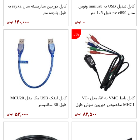
کابل تبدیل USB به miniusb ونوس
کابل دوربین مداربسته مدل rayka به
مدل pv-c899 طول 1.5 متر
طول پانزده متر
۱۴۰,۰۰۰
۰
5%
کابل رابط VMC به AV مدل VC-
کابل لینک USB مکا مدل MCU20
MHC1 مخصوص دوربین سونی طول
طول 30 سانتیمتر
1.5 متر
۵۳,۰۰۰
۸۲,۵۰۰