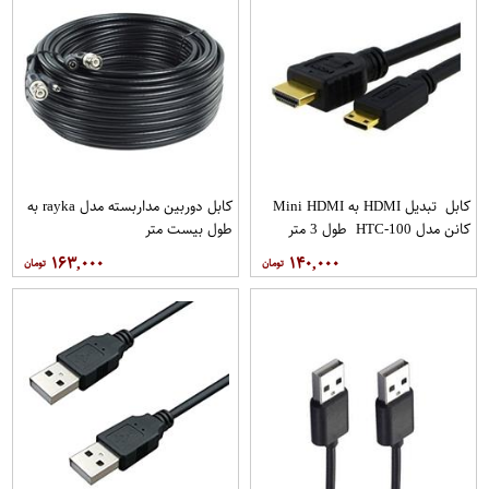
کابل تبدیل HDMI به Mini HDMI
کابل دوربین مداربسته مدل rayka به
کانن مدل HTC-100 طول 3 متر
طول بیست متر
۱۶۳,۰۰۰
۱۴۰,۰۰۰