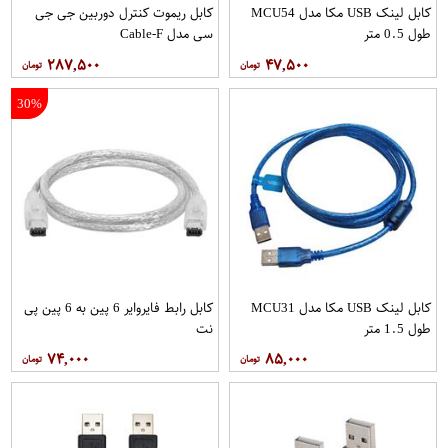
کابل لینک USB مکا مدل MCU54
کابل ریموت کنترل دوربین جی جی
طول 0.5 متر
سی مدل Cable-F
۲۸۷,۵۰۰
۴۷,۵۰۰
30%
کابل لینک USB مکا مدل MCU31
کابل رابط فایروایر 6 پین به 6 پین پی
طول 1.5 متر
مدل IEEE1394 طول 1.2 متر
۷۴,۰۰۰
۸۵,۰۰۰