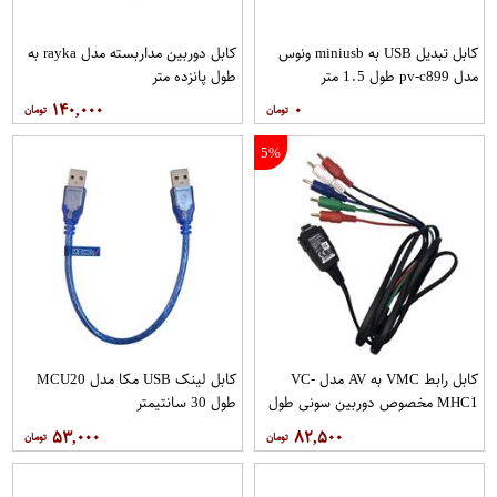
کابل تبدیل USB به miniusb ونوس
کابل دوربین مداربسته مدل rayka به
مدل pv-c899 طول 1.5 متر
طول پانزده متر
۱۴۰,۰۰۰
۰
5%
کابل رابط VMC به AV مدل VC-
کابل لینک USB مکا مدل MCU20
MHC1 مخصوص دوربین سونی طول
طول 30 سانتیمتر
1.5 متر
۵۳,۰۰۰
۸۲,۵۰۰