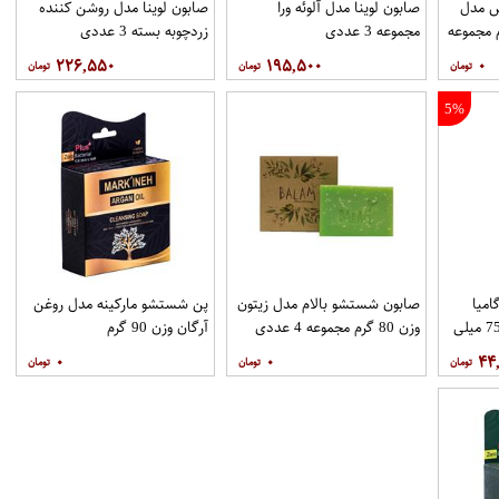
س مدل
صابون لوینا مدل آلوئه ورا
صابون لوینا مدل روشن کننده
 وزن 100 گرم مجموعه
مجموعه 3 عددی
زردچوبه بسته 3 عددی
۲۲۶,۵۵۰
۱۹۵,۵۰۰
۰
5%
میا
صابون شستشو بالام مدل زیتون
پن شستشو مارکینه مدل روغن
مدل HandWash حجم 75 میلی
وزن 80 گرم مجموعه 4 عددی
آرگان وزن 90 گرم
۰
۰
۴۴