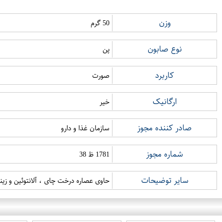
وزن
50 گرم
نوع صابون
پن
کاربرد
صورت
ارگانیک
خیر
صادر کننده مجوز
سازمان غذا و دارو
شماره مجوز
1781 ظ 38
سایر توضیحات
حاوی عصاره درخت چای ، آلانتوئین و زی