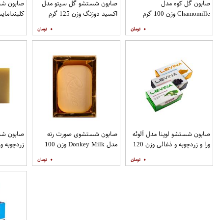
صابون گل کوه مدل
صابون شستشو گل سیتو مدل
صابون شس
Chamomille وزن 100 گرم
اکسید دوزنگ وزن 125 گرم
کلیندامایسین 
۰
۰
صابون شستشو لوینا مدل آلوئه
صابون شستشوی صورت رنه
صابون شس
ورا و زردچوبه و ذغالی وزن 120
مدل Donkey Milk وزن 100
گرم مجموعه 3 عددی
گرم
عددی
۰
۰