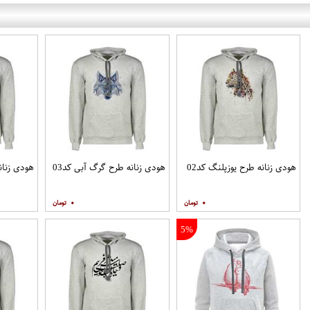
هودی زنانه طرح یوزپلنگ کد02
هودی زنانه طرح گرگ آبی کد03
هودی زنانه
۰
۰
5%