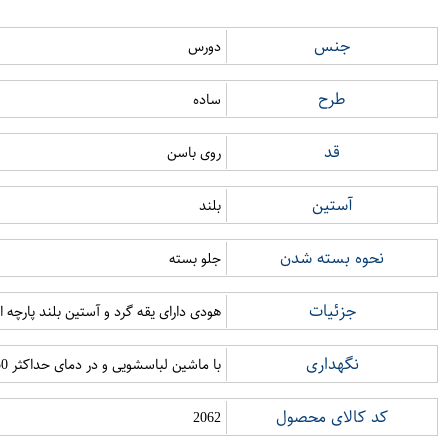
جنس
دورس
طرح
ساده
قد
روی باسن
آستین
بلند
نحوه بسته شدن
جلو بسته
جزئیات
هودی دارای یقه گرد و آستین بلند پارچه
نگهداری
با ماشین لباسشویی و در دمای حداکثر 30 درجه سانتی گراد شستشو شود با دمای کم اتوکشی شود خشکشویی نشود از خشک کن استفاده نشود از سفید کننده استفاده نشود
کد کالای محصول
2062