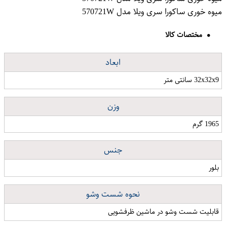
میوه خوری ساکورا سری ویلا مدل 570721W
مختصات کالا
ابعاد
32x32x9 سانتی متر
وزن
1965 گرم
جنس
بلور
نحوه شست وشو
قابلیت شست وشو در ماشین ظرفشویی