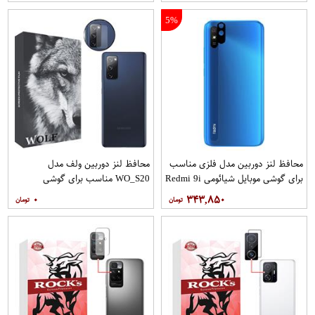
5%
محافظ لنز دوربین مدل فلزی مناسب
محافظ لنز دوربین ولف مدل
برای گوشی موبایل شیائومی Redmi 9i
WO_S20 مناسب برای گوشی
Sport بسته 40 عددی
موبایل سامسونگ Galaxy S20 FE
۰
۳۴۳,۸۵۰