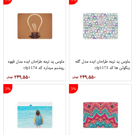
ماوس پد ترمه طراحان ایده مدل گله
ماوس پد ترمه طراحان ایده مدل قهوه
پنگوئن ها کد cfp1173
روشنم میدارد کد cfp1174
۲۴۹,۵۵۰
۲۴۹,۵۵۰
5%
5%