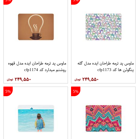
ماوس پد ترمه طراحان ایده مدل گله
ماوس پد ترمه طراحان ایده مدل قهوه
پنگوئن ها کد cfp1173
روشنم میدارد کد cfp1174
۲۴۹,۵۵۰
۲۴۹,۵۵۰
5%
5%