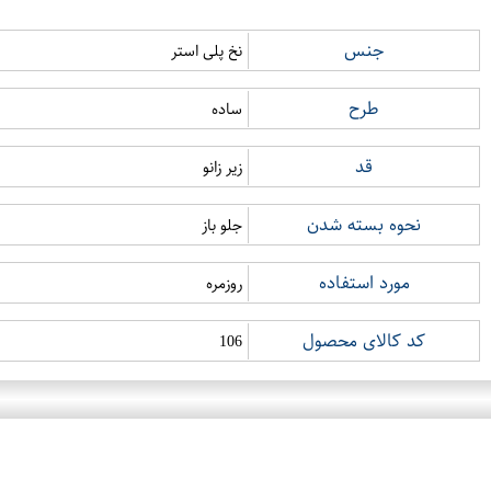
جنس
نخ پلی استر
طرح
ساده
قد
زیر زانو
نحوه بسته شدن
جلو باز
مورد استفاده
روزمره
کد کالای محصول
106