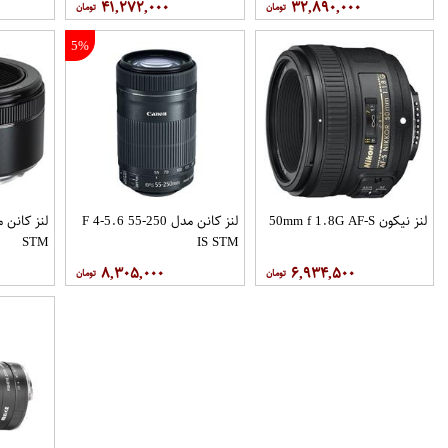
۴۱,۲۷۲,۰۰۰
۳۲,۸۹۰,۰۰۰
5%
لنز نیکون 50mm f 1.8G AF-S
لنز کانن مدل 250-55 F 4-5.6
STM
IS STM
۸,۳۰۵,۰۰۰
۶,۹۳۴,۵۰۰