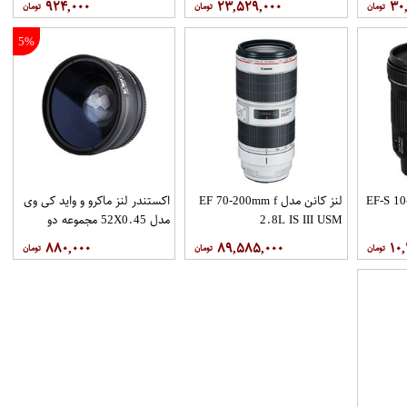
۹۲۴,۰۰۰
۲۳,۵۲۹,۰۰۰
۳۰
5%
EF-S 10-1-
لنز کانن مدل EF 70-200mm f
اکستندر لنز ماکرو و واید کی وی
2.8L IS III USM
مدل 52X0.45 مجموعه دو
عددی
۸۸۰,۰۰۰
۸۹,۵۸۵,۰۰۰
۱۰