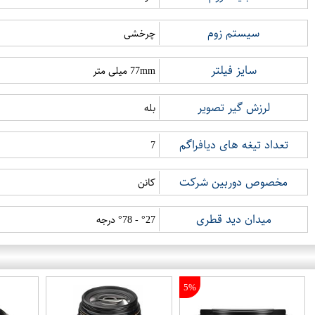
سیستم زوم
چرخشی
سایز فیلتر
77mm میلی متر
لرزش گیر تصویر
بله
تعداد تیغه های دیافراگم
7
مخصوص دوربین شرکت
کانن
میدان دید قطری
°27 - °78 درجه
5%