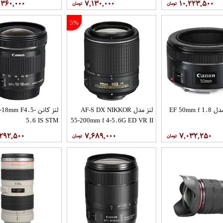
,۳۶۰,۰۰۰
۷,۱۳۰,۰۰۰
۱۰,۲۲۳,۵۰۰
5%
لنز کانن مدل EF 50mm f 1.8
لنز مدل AF-S DX NIKKOR
لنز کانن 8mm F4.5
5.6 IS STM
55-200mm f 4-5.6G ED VR II
,۲۹۲,۵۰۰
۷,۶۸۹,۰۰۰
۷,۰۳۲,۲۵۰