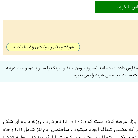
س یا خرید
هم اکنون نام و موبایلتان را اضافه کنید
سفارش داده شده مانند (معیوب بودن ، تفاوت رنگ یا سایز یا درخواست هزینه
ت سایت انجام می شوند را نمی پذیرد.
شرکت کانن با توجه به درخواست های کاربران لنز ، لنز دیگری با طراحی زیبا و دیافراگم گسترده برای انتخاب دوربینهای دیجیتال حرفه ای به بازار عرضه کرده است که EF-S 17-55 نام دارد . روزنه دایره ای شکل
بزرگ یک عمق کمی از زمینه را در بر میگیرد به طوری که در زمینه نویز ایجاد کرده و بیشتر بر روی شئ عمل فوکوس ر انجام می دهد به طوری که عکسی شفاف ایجاد میشود . ساختمان این لنز شامل UD و جزء
منحنی دار میباشد که در کیفیت عکس بسیار موثر است. کارایی لرزشگیر تصویر در این لنز به گونه ای است که از لرزش دست حلوگیری کرده و عکسی شفاف ، روشن و با کیفیت را ارائه میدهد . حلقه USM