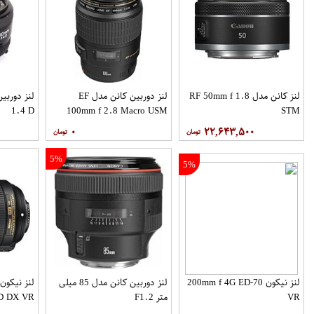
لنز کانن مدل RF 50mm f 1.8
لنز دوربین کانن مدل EF
1.4 D
100mm f 2.8 Macro USM
STM
۰
۲۲,۶۴۳,۵۰۰
5%
5%
لنز نیکون 70-200mm f 4G ED
لنز دوربین کانن مدل 85 میلی
VR
متر F1.2
ED DX VR