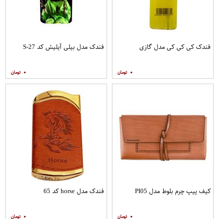
فندک کی کی کی مدل گازی
فندک مدل بیلی آیلیش کد S-27
۰
۰
کیف پیپ چرم بلوط مدل PI05
فندک مدل horse کد 65
۰
۰