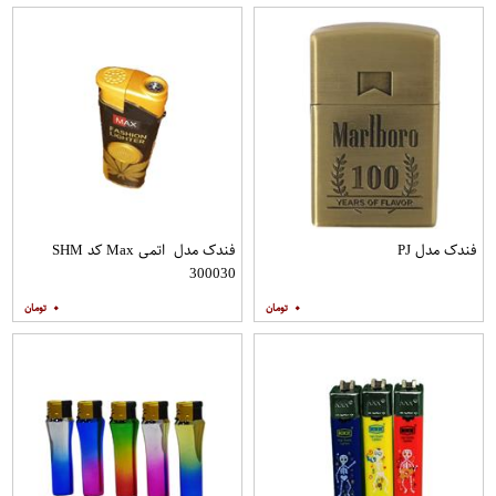
فندک مدل PJ
فندک مدل اتمی Max کد SHM
300030
۰
۰