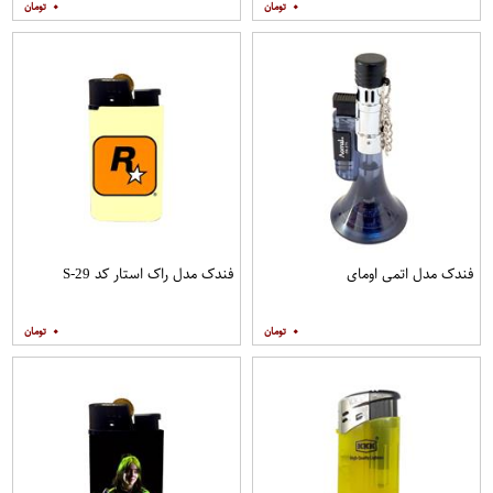
۰
۰
فندک مدل اتمی اومای
فندک مدل راک استار کد S-29
۰
۰