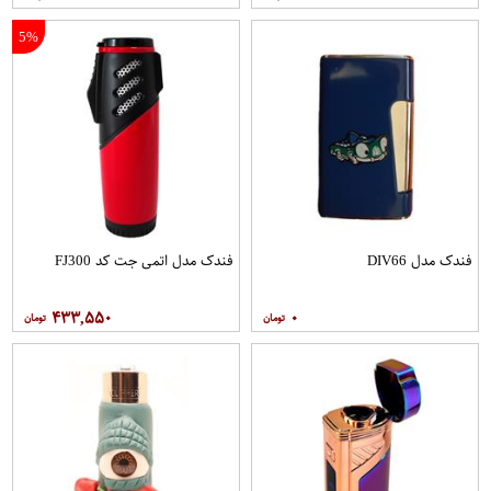
5%
فندک مدل DIV66
فندک مدل اتمی جت کد FJ300
۴۳۳,۵۵۰
۰