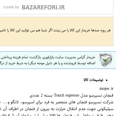
هر روزه صدها خریدار این کالا را می بینند اگر شما هم می توانید این کالا را تام
خریدار گرامی مدیریت سایت بازارفوری بازگشت تمام هزینه پرداختی
اضافه توسط فروشنده و یا هر دلیل موجه دیگر) به شرط خرید از درگ
توضیحات کالا
mojee.ir
فنجان نسپرسو مدل Touch espresso بسته 2 عددی
شرکت نسپرسو فنجان های منحصر به فرد برای اسپرسو، لانگو و... 
سیلیکونی جهت عدم انتقال حرارت به بیرون از فنجان در اطراف آ
دهد. ظرفیت داخلی این فنجان ها 100 میلی لیتر و ابعاد آن 6x 6.5 سانتی متر می باشد.