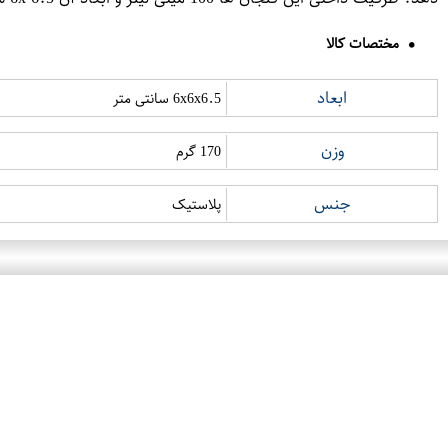
مختصات کالا
ابعاد
6x6x6.5 سانتی متر
وزن
170 گرم
جنس
پلاستیک