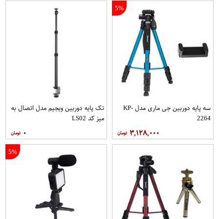
5%
سه پایه دوربین جی ماری مدل KP-
تک پایه دوربین ویجیم مدل اتصال به
2264
میز کد LS02
۰
۳,۱۲۸,۰۰۰
5%