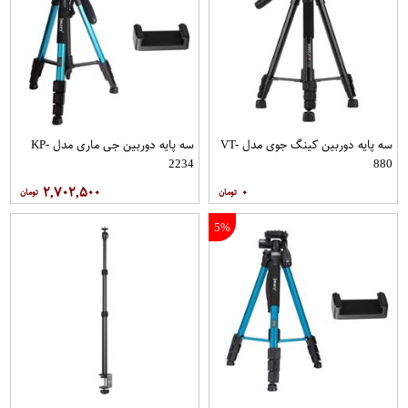
سه پایه دوربین کینگ جوی مدل VT-
سه پایه دوربین جی ماری مدل KP-
2234
880
۲,۷۰۲,۵۰۰
۰
5%