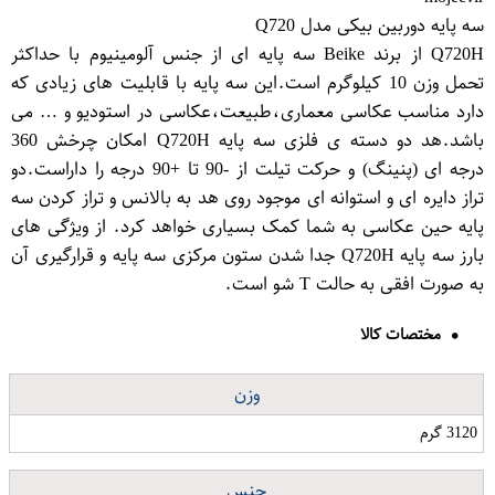
سه پایه دوربین بیکی مدل Q720
Q720H از برند Beike سه پایه ای از جنس آلومینیوم با حداکثر
تحمل وزن 10 کیلوگرم است.این سه پایه با قابلیت های زیادی که
دارد مناسب عکاسی معماری،طبیعت،عکاسی در استودیو و … می
باشد.هد دو دسته ی فلزی سه پایه Q720H امکان چرخش 360
درجه ای (پنینگ) و حرکت تیلت از -90 تا +90 درجه را داراست.دو
تراز دایره ای و استوانه ای موجود روی هد به بالانس و تراز کردن سه
پایه حین عکاسی به شما کمک بسیاری خواهد کرد. از ویژگی های
بارز سه پایه Q720H جدا شدن ستون مرکزی سه پایه و قرارگیری آن
به صورت افقی به حالت T شو است.
مختصات کالا
وزن
3120 گرم
جنس