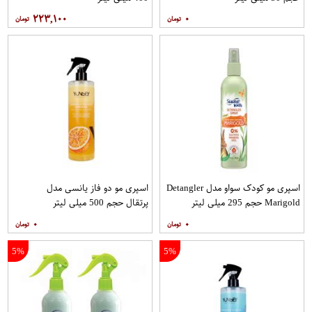
۲۲۳,۱۰۰
۰
اسپری مو کودک سواو مدل Detangler
اسپری مو دو فاز یانسی مدل
Marigold حجم 295 میلی لیتر
پرتقال حجم 500 میلی لیتر
۰
۰
5%
5%