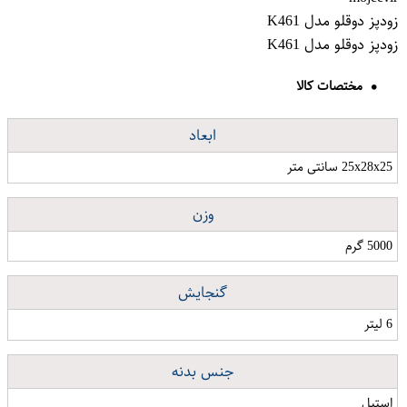
زودپز دوقلو مدل K461
زودپز دوقلو مدل K461
مختصات کالا
ابعاد
25x28x25 سانتی متر
وزن
5000 گرم
گنجایش
6 لیتر
جنس بدنه
استیل