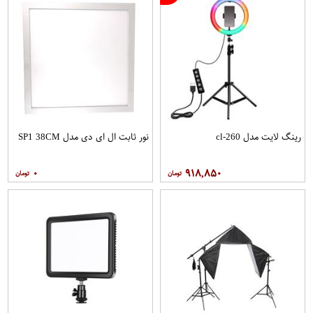
رینگ لایت مدل cl-260
نور ثابت ال ای دی مدل SP1 38CM
۰
۹۱۸,۸۵۰