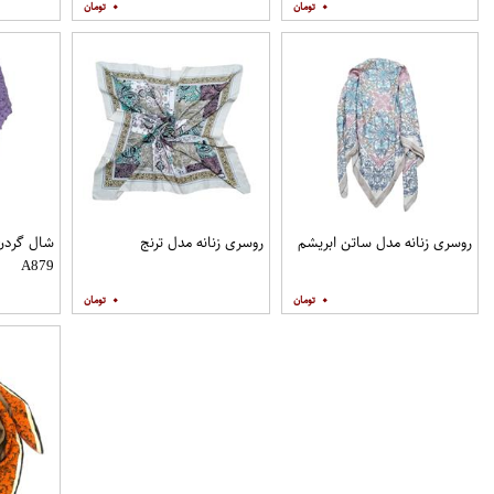
۰
۰
روسری زنانه مدل ساتن ابریشم
روسری زنانه مدل ترنج
شال گردن 
A879
۰
۰