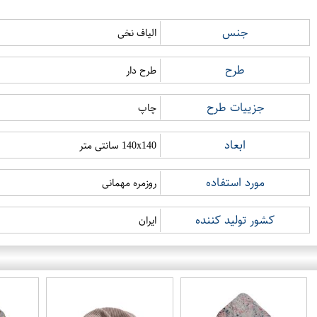
جنس
الیاف نخی
طرح
طرح دار
جزییات طرح
چاپ
ابعاد
140x140 سانتی متر
مورد استفاده
روزمره مهمانی
کشور تولید کننده
ایران