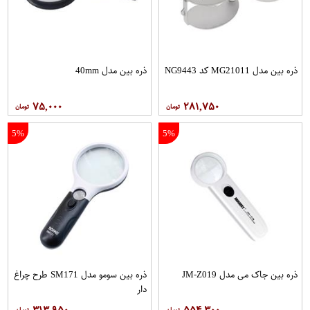
ذره بین مدل MG21011 کد NG9443
ذره بین مدل 40mm
۷۵,۰۰۰
۲۸۱,۷۵۰
5%
5%
ذره بین جاک می مدل JM-Z019
ذره بین سومو مدل SM171 طرح چراغ
دار