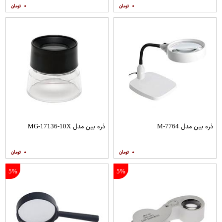
۰
۰
ذره بین مدل M-7764
ذره بین مدل MG-17136-10X
۰
۰
5%
5%