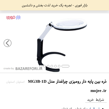
بازار فوری - تجربه یک خرید لذت بخش و دلنشین
ذره بین پایه دار رومیزی چراغدار مدل MG3B-1D
اصفهان اصفهان
mojee.ir
شرایط خرید
ارسال از :
اصفهان
-
اصفهان