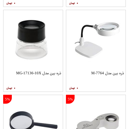
۰
۰
ذره بین مدل M-7764
ذره بین مدل MG-17136-10X
۰
۰
5%
5%