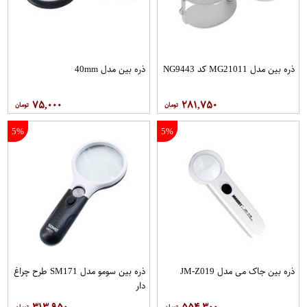
ذره بین مدل MG21011 کد NG9443
ذره بین مدل 40mm
۷۵,۰۰۰
۲۸۱,۷۵۰
5%
5%
ذره بین جاک می مدل JM-Z019
ذره بین سومو مدل SM171 طرح چراغ
دار
۳۱۳,۹۵۰
۵۵۴,۳۰۰