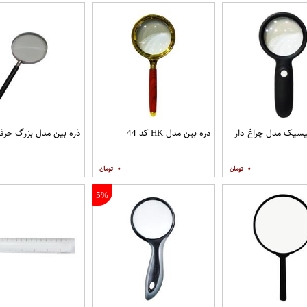
یسیک مدل چراغ دار
ذره بین مدل HK کد 44
ذره بین مدل بزرگ حرفه
۰
۰
5%