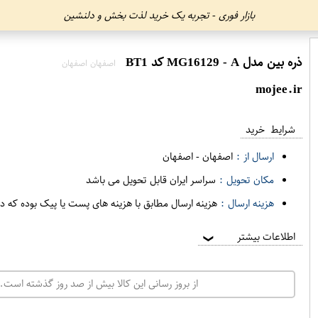
بازار فوری - تجربه یک خرید لذت بخش و دلنشین
ذره بین مدل MG16129 - A کد BT1
اصفهان اصفهان
mojee.ir
شرایط خرید
ارسال از :
اصفهان
-
اصفهان
مکان تحویل :
سراسر ایران قابل تحویل می باشد
هزینه ارسال :
هزینه ارسال مطابق با هزینه های پست یا پیک بوده که د
اطلاعات بیشتر
❯
از بروز رسانی این کالا بیش از صد روز گذشته است. 