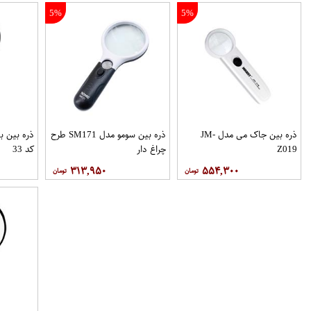
5%
5%
ذره بین جاک می مدل JM-
ذره بین سومو مدل SM171 طرح
ذره بین ب
Z019
چراغ دار
کد 33
۳۱۳,۹۵۰
۵۵۴,۳۰۰