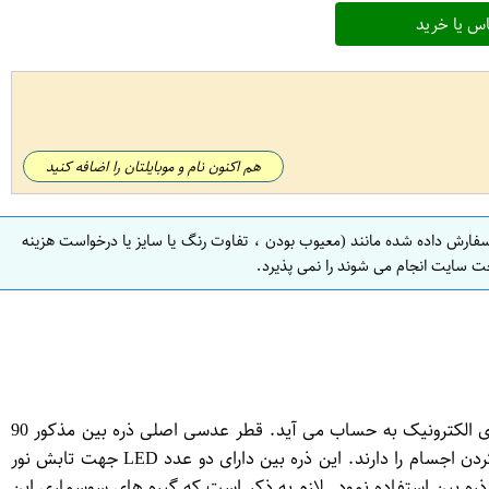
س یا خرید
هم اکنون نام و موبایلتان را اضافه کنید
سفارش داده شده مانند (معیوب بودن ، تفاوت رنگ یا سایز یا درخواست هزینه
ت سایت انجام می شوند را نمی پذیرد.
ذره بین حرفه ای مدل MG16129 - A با دارا بودن پایه هویه ، گیره برد و LED پرنور و بدنه فلزی یکی از گزینه های مناسب برای تعمیرکارهای الکترونیک به حساب می آید. قطر عدسی اصلی ذره بین مذکور 90
میلی متر و عدسی های جانبی 21 میلیمتر می باشد که عدسی اصلی قابلیت دو برابر کردن اندازه اشیا و عدسی های جانبی قابلیت 6 برابر کردن اجسام را دارند. این ذره بین دارای دو عدد LED جهت تابش نور
سیار عالی عمل می نماید و تا 10 ساعت بطور مداوم می توان از این ذره بین استفاده نمود. لازم به ذکر است که گیره های سوسماری این