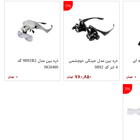
5%
 ای
ذره بین مدل عینکی دوچشمی
ذره بین مدل 9892B2 کد
4 لنز کد 9892
NG9480
۰
۷۸۰,۸۵۰
۰
5%