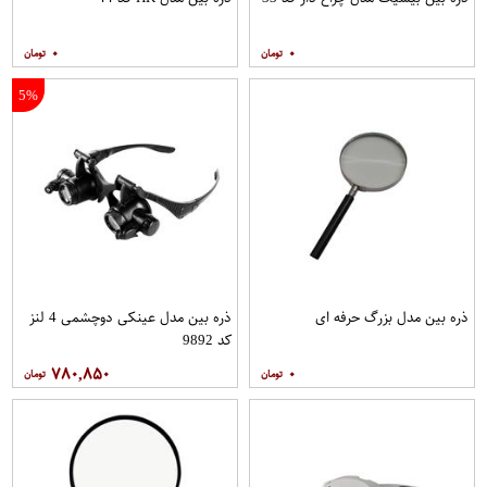
۰
۰
5%
ذره بین مدل بزرگ حرفه ای
ذره بین مدل عینکی دوچشمی 4 لنز
کد 9892
۷۸۰,۸۵۰
۰