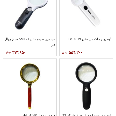
ذره بین جاک می مدل JM-Z019
ذره بین سومو مدل SM171 طرح چراغ
دار
۳۱۳,۹۵۰
۵۵۴,۳۰۰
ذره بین بیسیک مدل چراغ دار کد 33
ذره بین مدل HK کد 44