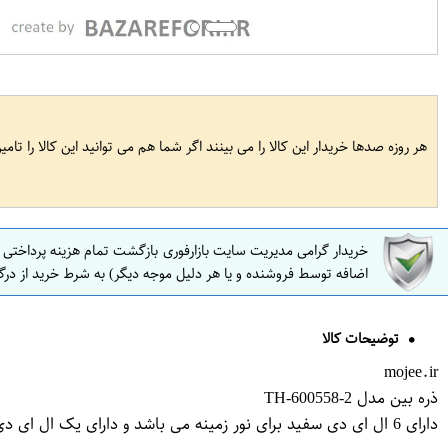
هر روزه صدها خریدار این کالا را می بینند اگر شما هم می توانید این کالا را تام
خریدار گرامی مدیریت سایت بازارفوری بازگشت تمام هزینه پرداختی
اضافه توسط فروشنده و یا هر دلیل موجه دیگر) به شرط خرید از درگ
توضیحات کالا
mojee.ir
ذره بین مدل 2-TH-600558
دارای 6 ال ای دی سفید برای نور زمینه می باشد و دارای یک ال ای دی ماورابنفش برای تست UV (اسکناس ، چک و ...) است و این ذره بین دارای کیفیت مناسبی می باشد .