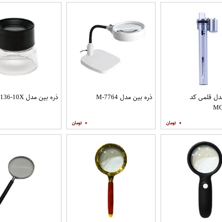
دل قلمی کد
ذره بین مدل M-7764
ذره بین مدل MG-17136-10X
MG
۰
۰