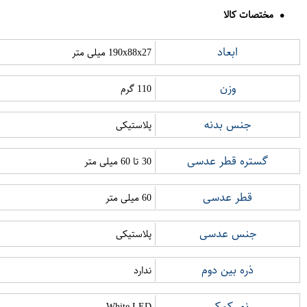
مختصات کالا
ابعاد
190x88x27 میلی متر
وزن
110 گرم
جنس بدنه
پلاستیکی
گستره قطر عدسی
30 تا 60 میلی متر
قطر عدسی
60 میلی متر
جنس عدسی
پلاستیکی
ذره بین دوم
ندارد
نور کمکی
White LED