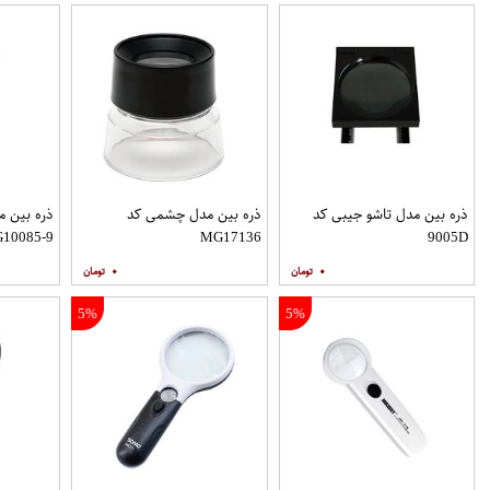
ذره بین مدل تاشو جیبی کد
ذره بین مدل چشمی کد
ذره بین م
10085-9
MG17136
9005D
۰
۰
5%
5%