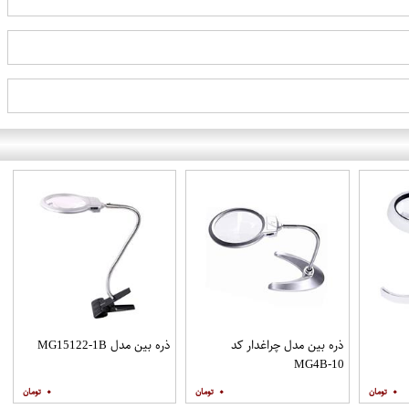
ذره بین مدل چراغدار کد
ذره بین مدل MG15122-1B
MG4B-10
۰
۰
۰