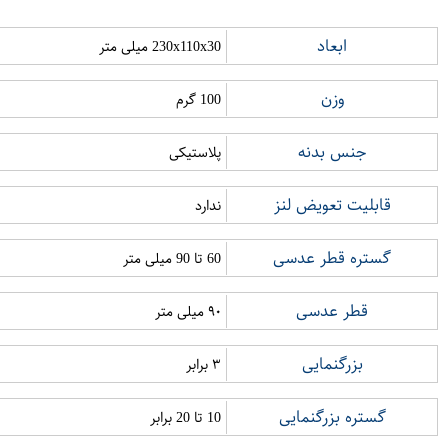
ابعاد
230x110x30 میلی متر
وزن
100 گرم
جنس بدنه
پلاستیکی
قابلیت تعویض لنز
ندارد
گستره قطر عدسی
60 تا 90 میلی متر
قطر عدسی
۹۰ میلی متر
بزرگنمایی
۳ برابر
گستره بزرگنمایی
10 تا 20 برابر