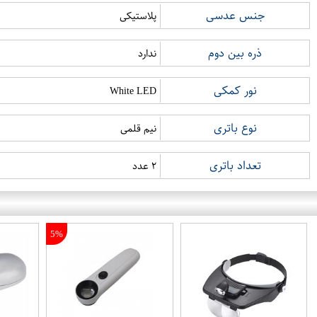
جنس عدسی
پلاستیکی
ذره بین دوم
ندارد
نور کمکی
White LED
نوع باتری
نیم قلمی
تعداد باتری
۲ عدد
5%