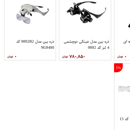
 ای
ذره بین مدل عینکی دوچشمی
ذره بین مدل 9892B2 کد
4 لنز کد 9892
NG9480
۰
۷۸۰,۸۵۰
۰
5%
د 15