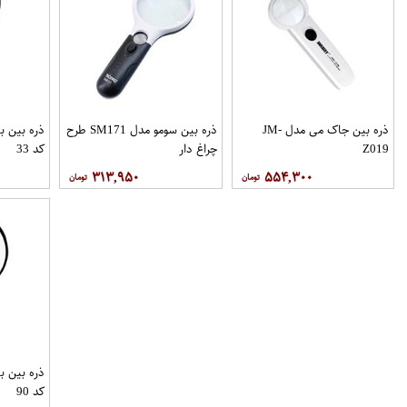
ذره بین جاک می مدل JM-
ذره بین سومو مدل SM171 طرح
ذره بین ب
Z019
چراغ دار
کد 33
۳۱۳,۹۵۰
۵۵۴,۳۰۰
کد 90