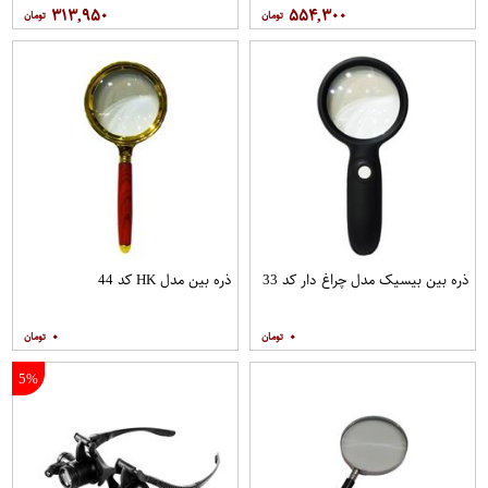
۳۱۳,۹۵۰
۵۵۴,۳۰۰
ذره بین بیسیک مدل چراغ دار کد 33
ذره بین مدل HK کد 44
۰
۰
5%