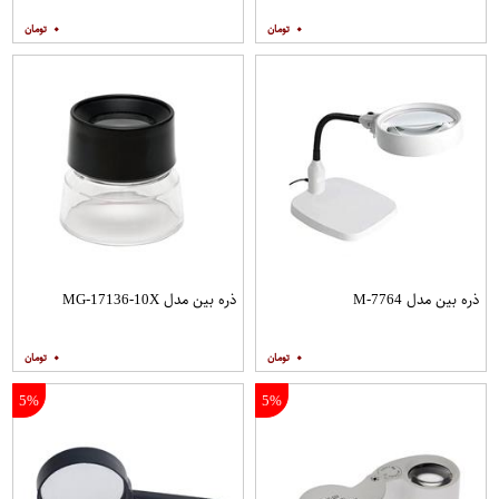
۰
۰
ذره بین مدل M-7764
ذره بین مدل MG-17136-10X
۰
۰
5%
5%