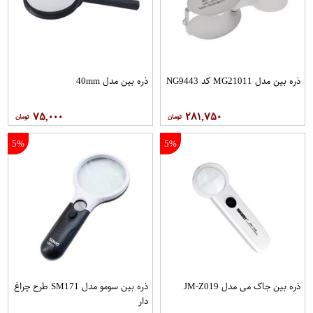
ذره بین مدل MG21011 کد NG9443
ذره بین مدل 40mm
۷۵,۰۰۰
۲۸۱,۷۵۰
5%
5%
ذره بین جاک می مدل JM-Z019
ذره بین سومو مدل SM171 طرح چراغ
دار