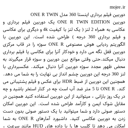
mojee.ir
دوربین فیلم برداری اینستا 360 مدل ONE R TWIN
دوربین ONE R TWIN EDITION یک دوربین فیلم برداری و
عکاسی به همراه 2 لنز ( یک لنز با کیفیت 4k و دیگری برای عکاسی
و فیلم برداری 360 درجه ) طراحی شده است. این دوربین با
الگوریتم ردیابی هوش مصنوعی ONE R سوژه را در قاب مرکزی
دوربین قفل نگه می دارد و خودکار آنرا برای عکاسی یا فیلم برداری
دنبال میکند.حتی وقتی موانع بین دوربین و سوژه قرار میگیرند به
محض ظهور مجدد سوژه دوربین آنرا دنبال میکند. عکسبرداری با
لنز 360 درجه این دوربین چشم انداز بی نهایت را به شما می دهد.
همچنین این دوربین از ضبط HDR برای عکس و فیلم پشتیبانی می
کند. ONE R تا 5 متر ضد آب است چه در کنار استخر باشید و چه
در یک روز بارانی ، میتوانید از این دوربین استفاده کنید همچنین در
مقابل شوک ایمن و کارآمد طراحی شده است. این دوربین امکان
دستور صوتی دارد و شما میتوانید با یک دستور صوتی بدون دست
زدن به دوربین عکاسی کنید. داشبورد آمارهای ONE R به شما
امکان می دهد تا کلیپ ها را با داده های HUD مانند سرعت ،