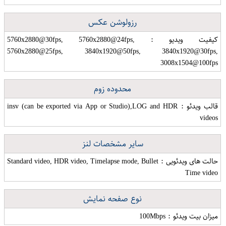
رزولوشن عکس
کیفیت ویدیو : 5760x2880@30fps, 5760x2880@24fps,
5760x2880@25fps, 3840x1920@50fps, 3840x1920@30fps,
3008x1504@100fps
محدوده زوم
قالب ویدئو : insv (can be exported via App or Studio),LOG and HDR
videos
سایر مشخصات لنز
حالت های ویدئویی : Standard video, HDR video, Timelapse mode, Bullet
Time video
نوع صفحه نمایش
میزان بیت ویدئو : 100Mbps