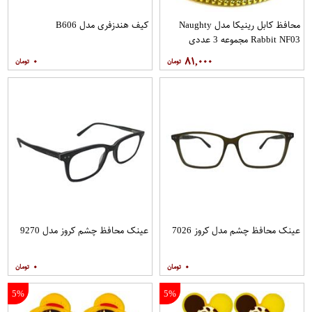
محافظ کابل رینیکا مدل Naughty
کیف هندزفری مدل B606
Rabbit NF03 مجموعه 3 عددی
۰
۸۱,۰۰۰
عینک محافظ چشم مدل کروز 7026
عینک محافظ چشم کروز مدل 9270
۰
۰
5%
5%