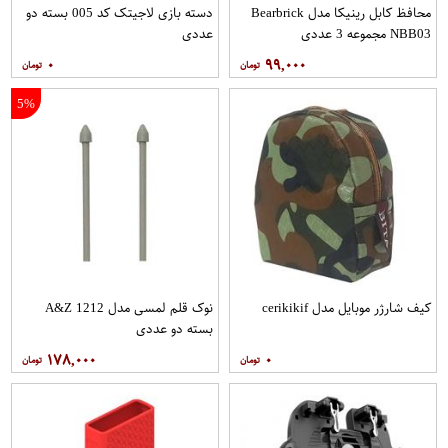
محافظ کابل رینیکا مدل Bearbrick
دسته بازی لاجیتک کد 005 بسته دو
NBB03 مجموعه 3 عددی
عددی
۰
۹۹,۰۰۰
5%
کیف شارژر موبایل مدل cerikikif
نوک قلم لمسی مدل A&Z 1212
بسته دو عددی
۱۷۸,۰۰۰
۰