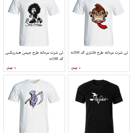
تی شرت مردانه طرح فانتزی کد w200
تی شرت مردانه طرح جیمی هندریکس
کد w198
۰
۰