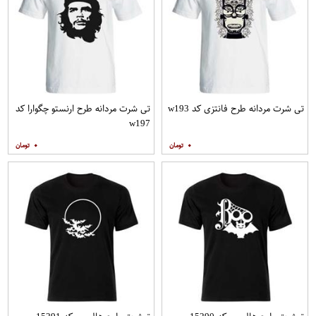
تی شرت مردانه طرح فانتزی کد w193
تی شرت مردانه طرح ارنستو چگوارا کد
w197
۰
۰