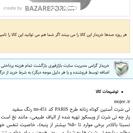
هر روزه صدها خریدار این کالا را می بینند اگر شما هم می توانید این کالا را تام
خریدار گرامی مدیریت سایت بازارفوری بازگشت تمام هزینه پرداختی
اضافه توسط فروشنده و یا هر دلیل موجه دیگر) به شرط خرید از درگ
توضیحات کالا
mojee.ir
تی شرت آستین کوتاه زنانه طرح PARIS کد tm-451 رنگ سفید
پار چه تی شرت از ویسکوز تهیه شده از الیاف طبیعی، مانند نخ است 
نسبتا بالا(در برخی موارد تا ۵۰% بیشتر ا
مطلوب پارچه تی شرت ها به شمار می رود. همچنین برای دوام بیشتر این لباس ، به 