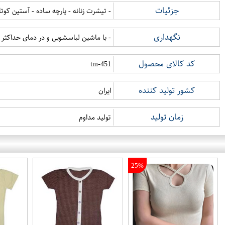
جزئیات
- تیشرت زنانه - پارچه ساده - آستین کوتاه
نگهداری
- با ماشین لباسشویی و در دمای حداکثر 30 درجه سانتی گراد شستشو شود - با دمای کم اتوکشی شود - خشکشویی نشود - از خشک کن استفاده نشود - از سفید کننده استفاده نشود
کد کالای محصول
tm-451
کشور تولید کننده
ایران
زمان تولید
تولید مداوم
25%