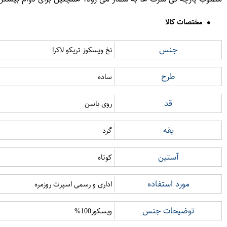
مختصات کالا
جنس
نخ ویسکوز تریکو لاکرا
طرح
ساده
قد
روی باسن
یقه
گرد
آستین
کوتاه
مورد استفاده
اداری و رسمی اسپرت روزمره
توضیحات جنس
ویسکوز100%