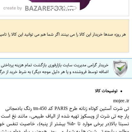
هر روزه صدها خریدار این کالا را می بینند اگر شما هم می توانید این کالا را تام
خریدار گرامی مدیریت سایت بازارفوری بازگشت تمام هزینه پرداختی
اضافه توسط فروشنده و یا هر دلیل موجه دیگر) به شرط خرید از درگ
توضیحات کالا
mojee.ir
تی شرت آستین کوتاه زنانه طرح PARIS کد tm-450 رنگ بادمجانی
پار چه تی شرت از ویسکوز تهیه شده از الیاف طبیعی، مانند نخ است 
نسبتا بالا(در برخی موارد تا ۵۰% بیشتر ا
مطلوب پارچه تی شرت ها به شمار می رود. همچنین برای دوام بیشتر این لباس ، به 