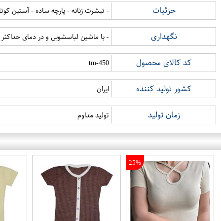
جزئیات
- تیشرت زنانه - پارچه ساده - آستین کوتاه
نگهداری
- با ماشین لباسشویی و در دمای حداکثر 30 درجه سانتی گراد شستشو شود - با دمای کم اتوکشی شود - خشکشویی نشود - از خشک کن استفاده نشود - از سفید کننده استفاده نشود
کد کالای محصول
tm-450
کشور تولید کننده
ایران
زمان تولید
تولید مداوم
25%