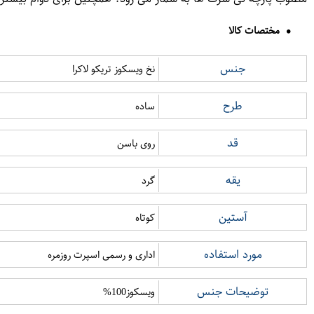
مختصات کالا
جنس
نخ ویسکوز تریکو لاکرا
طرح
ساده
قد
روی باسن
یقه
گرد
آستین
کوتاه
مورد استفاده
اداری و رسمی اسپرت روزمره
توضیحات جنس
ویسکوز100%