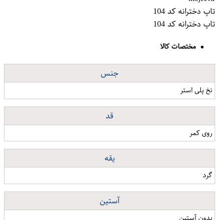
تاپ دخترانه کد 104
تاپ دخترانه کد 104
مختصات کالا
جنس
نخ پلی استر
قد
روی کمر
یقه
گرد
آستین
بدون آستین