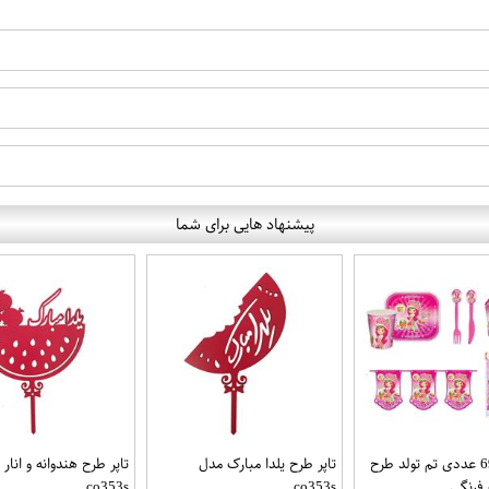
پیشنهاد هایی برای شما
مجموعه 69 عددی تم تولد طرح
تاپر طرح یلدا مبارک مدل
تاپر طرح هندوانه و انار 
فرنگی
co353s
co353s