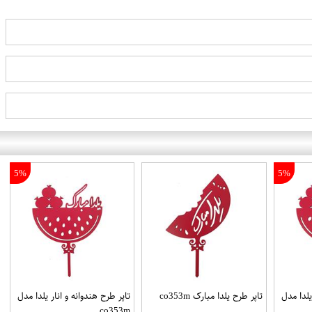
5%
5%
یلدا مدل
تاپر طرح یلدا مبارک co353m
تاپر طرح هندوانه و انار یلدا مدل
co353m