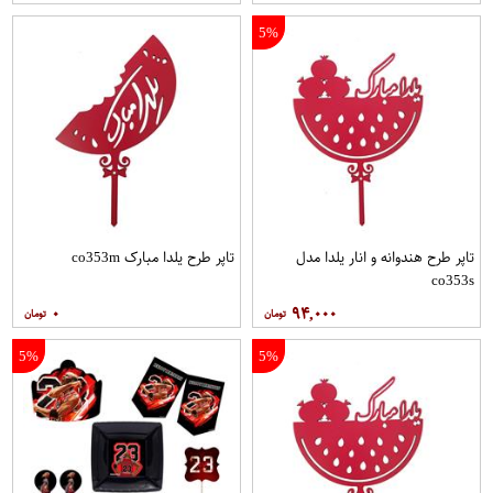
5%
تاپر طرح هندوانه و انار یلدا مدل
تاپر طرح یلدا مبارک co353m
co353s
۰
۹۴,۰۰۰
5%
5%