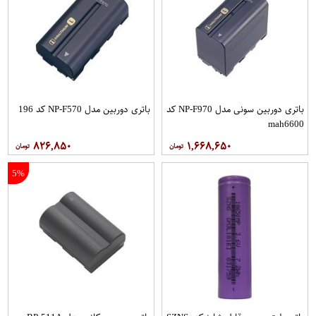
باتری دوربین سونی مدل NP-F970 کد
باتری دوربین مدل NP-F570 کد 196
mah6600
۸۲۶,۸۵۰
۱,۶۶۸,۶۵۰
5%