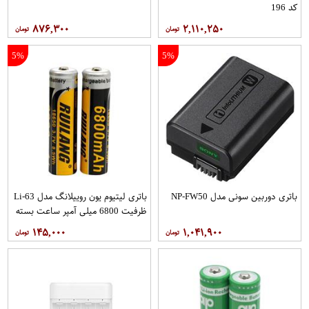
کد 196
۸۷۶,۳۰۰
۲,۱۱۰,۲۵۰
5%
5%
باتری دوربین سونی مدل NP-FW50
باتری لیتیوم یون روییلانگ مدل Li-63
ظرفیت 6800 میلی آمپر ساعت بسته
2 عددی
۱۴۵,۰۰۰
۱,۰۴۱,۹۰۰