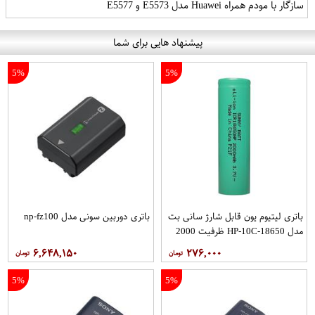
سازگار با مودم همراه Huawei مدل E5573 و E5577
پیشنهاد هایی برای شما
5%
5%
باتری لیتیوم یون قابل شارژ سانی بت
باتری دوربین سونی مدل np-fz100
مدل HP-10C-18650 ظرفیت 2000
میلی آمپر ساعت
۶,۶۴۸,۱۵۰
۲۷۶,۰۰۰
5%
5%