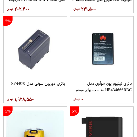
عددی
2200 میلی آمپرساعت
۲۰۲,۴۰۰
۲۴۱,۵۰۰
5%
باتری لیتیوم یون هوآوی مدل
باتری دوربین سونی مدل NP-F970
HB434666RBC مناسب برای مودم
هوآوی E5573 E5577
۱,۹۲۸,۵۵۰
۰
5%
5%