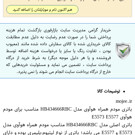
هم اکنون نام و موبایلتان را اضافه کنید
خریدار گرامی مدیریت سایت بازارفوری بازگشت تمام هزینه
پرداختی شما را در صورت عدم رضایت به دلیل عدم مطابقت
کالای خریداری شده با کالای سفارش داده شده مانند (معیوب
بودن ، تفاوت رنگ یا سایز یا درخواست هزینه اضافه توسط
فروشنده و یا هر دلیل موجه دیگر) به شرط خرید از درگاه
پرداخت سایت ، تضمین می نماید و مسئولیت خریدهایی که
خارج از درگاه پرداخت سایت انجام می شوند را نمی پذیرد.
توضیحات کالا
mojee.ir
باتری مودم همراه هوآوی مدل HB434666RBC مناسب برای مودم
هوآوی E5573 E5577
باتری اصلی مدل HB434666RBC مناسب مودم همراه هوآوی مدل
E5573 و E5577 می باشد؛ باتری از نوع لیتیوم-پلیمری بوده و دارای