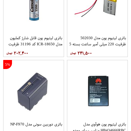
باتری لیتیوم یون مدل 502030
باتری لیتیوم یون قابل شارژ کملیون
ظرفیت 220 میلی آمپر ساعت بسته 5
مدل ICR-18650 کد 31196 ظرفیت
عددی
2200 میلی آمپرساعت
۲۰۲,۴۰۰
۲۴۱,۵۰۰
5%
باتری لیتیوم یون هوآوی مدل
باتری دوربین سونی مدل NP-F970
HB434666RBC مناسب برای مودم