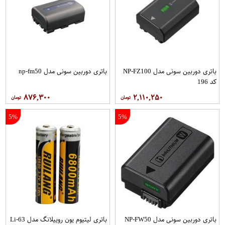
باتری دوربین سونی مدل NP-FZ100
باتری دوربین سونی مدل np-fm50
کد 196
۸۷۶,۳۰۰
۲,۱۱۰,۲۵۰
5%
5%
باتری دوربین سونی مدل NP-FW50
باتری لیتیوم یون روییلانگ مدل Li-63