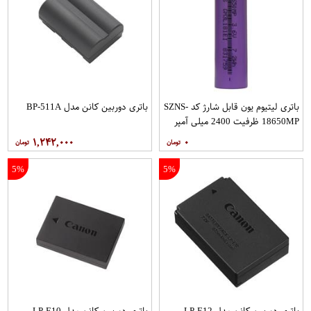
باتری لیتیوم یون قابل شارژ کد SZNS-
باتری دوربین کانن مدل BP-511A
18650MP ظرفیت 2400 میلی آمپر
ساعت
۱,۲۴۲,۰۰۰
۰
5%
5%
باتری دوربین کانن مدل LP-E12
باتری دوربین کانن مدل LP-E10