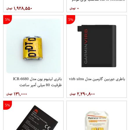
هوآوی E5573 E5577
۱,۹۲۸,۵۵۰
۰
5%
5%
باطری دوربین گارمین مدل virb ultra
باتری لیتیوم یون مدل ICR-6680
ظرفیت 80 میلی آمپر ساعت
۱۳۱,۰۰۰
۲,۲۹۰,۸۰۰
5%