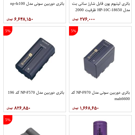
باتری لیتیوم یون قابل شارژ سانی بت
باتری دوربین سونی مدل np-fz100
مدل HP-10C-18650 ظرفیت 2000
میلی آمپر ساعت
۶,۶۴۸,۱۵۰
۲۷۶,۰۰۰
5%
5%
باتری دوربین سونی مدل NP-F970 کد
باتری دوربین مدل NP-F570 کد 196
mah6600
۸۲۶,۸۵۰
۱,۶۶۸,۶۵۰
5%