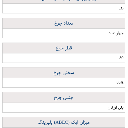
بند
تعداد چرخ
چهار عدد
قطر چرخ
80
سختی چرخ
85A
جنس چرخ
پلی اورتان
میزان ابک (ABEC) بلبرینگ