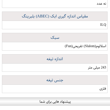
نه عدد
مقیاس اندازه گیری ابک (ABEC) بلبرینگ
ILQ
سبک
اسلالوم(Slalom) تفریحی(Fun)
اندازه تیغه
243 میلی متر
جنس تیغه
فلزی
پیشنهاد هایی برای شما