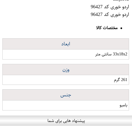
اردو خوری کد 96427
اردو خوری کد 96427
مختصات کالا
ابعاد
33x18x2 سانتی متر
وزن
261 گرم
جنس
بامبو
پیشنهاد هایی برای شما