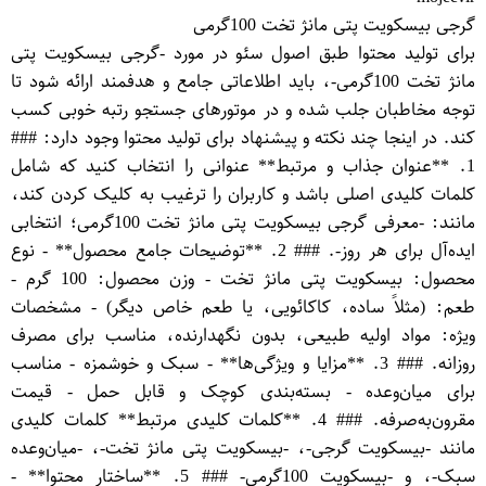
گرجی بیسکویت پتی مانژ تخت 100گرمی
برای تولید محتوا طبق اصول سئو در مورد -گرجی بیسکویت پتی
مانژ تخت 100گرمی-، باید اطلاعاتی جامع و هدفمند ارائه شود تا
توجه مخاطبان جلب شده و در موتورهای جستجو رتبه خوبی کسب
کند. در اینجا چند نکته و پیشنهاد برای تولید محتوا وجود دارد: ###
1. **عنوان جذاب و مرتبط** عنوانی را انتخاب کنید که شامل
کلمات کلیدی اصلی باشد و کاربران را ترغیب به کلیک کردن کند،
مانند: -معرفی گرجی بیسکویت پتی مانژ تخت 100گرمی؛ انتخابی
ایده‌آل برای هر روز-. ### 2. **توضیحات جامع محصول** - نوع
محصول: بیسکویت پتی مانژ تخت - وزن محصول: 100 گرم -
طعم: (مثلاً ساده، کاکائویی، یا طعم خاص دیگر) - مشخصات
ویژه: مواد اولیه طبیعی، بدون نگهدارنده، مناسب برای مصرف
روزانه. ### 3. **مزایا و ویژگی‌ها** - سبک و خوشمزه - مناسب
برای میان‌وعده - بسته‌بندی کوچک و قابل حمل - قیمت
مقرون‌به‌صرفه. ### 4. **کلمات کلیدی مرتبط** کلمات کلیدی
مانند -بیسکویت گرجی-، -بیسکویت پتی مانژ تخت-، -میان‌وعده
سبک-، و -بیسکویت 100گرمی- ### 5. **ساختار محتوا** -