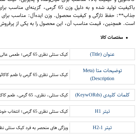
باکیفیت تولید شده و به دلیل وزن
جذاب**: حفظ تازگی و کیفیت محصول. وزن ایده‌آل: مناسب برای ح
است. همچنین، قیمت مناسب آن، این محصول را به یکی از پرفروش‌ت
مختصات کالا
عنوان (Title)
کیک ستلی نظری 65 گرمی؛ طعمی عالی برای هر زمان
توضیحات متا (Meta
کیک ستلی نظری 65 گرمی با طعم کاکائویی و کیفیت بالا، مناسب برای میان وعده یا پذیرایی.
Description)
کلمات کلیدی (KeywO​Rds)
کیک ستلی، نظری، 65 گرمی، طعم کاکائویی، میان وعده، پذیرایی، کیک شکلاتی
تیتر H1
کیک ستلی نظری 65 گرمی؛ انتخاب خوشمزه برای همه سنین
تیتر H2-1
ویژگی های منحصر به فرد کیک ستلی نظ