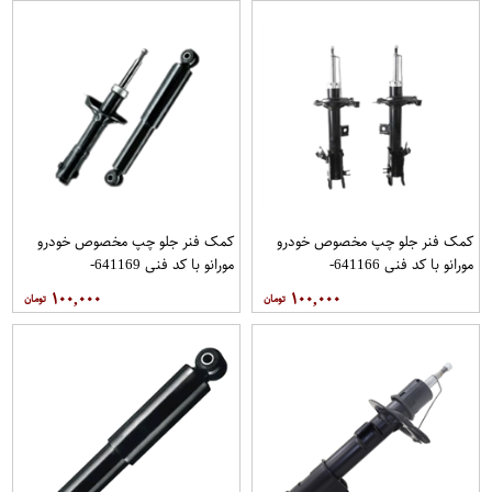
کمک فنر جلو چپ مخصوص خودرو
کمک فنر جلو چپ مخصوص خودرو
مورانو با کد فنی 641166-
مورانو با کد فنی 641169-
E430311AA1B برند JPC مدل 2010
54303CA125 برند JPC مدل 2008
۱۰۰,۰۰۰
۱۰۰,۰۰۰
فروشگاه مگاموتور
فروشگاه مگاموتور