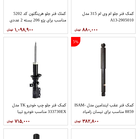
کمک فنر جلو ام وی ام 315 مدل
كمك فنر جلو هرينگتون كد 5202
A13-2905010
مناسب براي پژو 206 بسته 2 عددي
۱,۰۹۸,۹۰۰
۸۸۰,۰۰۰
5%
کمک فنر عقب ایندامین مدل ISAM-
کمک فنر جلو چپ خودرو TK مدل
8859 مناسب برای نیسان زامیاد
333730EX مناسب خودرو تیبا
۷۱۵,۰۰۰
۳۸۲,۸۰۰