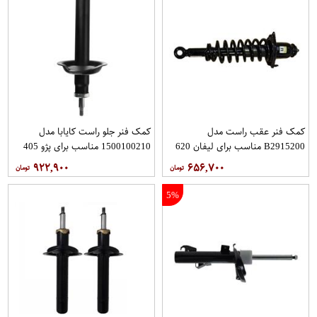
کمک فنر عقب راست مدل
کمک فنر جلو راست کایابا مدل
B2915200 مناسب برای لیفان 620
1500100210 مناسب برای پژو 405
۹۲۲,۹۰۰
۶۵۶,۷۰۰
5%