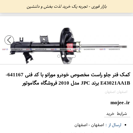
بازار فوری - تجربه یک خرید لذت بخش و دلنشین
کمک فنر جلو راست مخصوص خودرو مورانو با کد فنی 641167-
E43021AA1B برند JPC مدل 2010 فروشگاه مگاموتور
اصفهان اصفهان
mojee.ir
شرایط خرید
ارسال از :
اصفهان
-
اصفهان