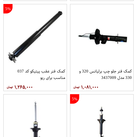
5%
کمک فنر جلو چپ برلیانس 320 و
کمک فنر عقب پیتیکو کد 037
330 مدل 3437009
مناسب برای ریو
۱,۲۶۵,۰۰۰
۱,۰۸۱,۰۰۰
5%