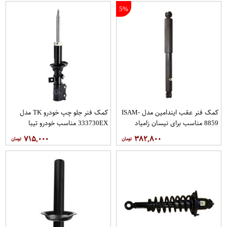
5%
کمک فنر عقب ایندامین مدل ISAM-
کمک فنر جلو چپ خودرو TK مدل
8859 مناسب برای نیسان زامیاد
333730EX مناسب خودرو تیبا
۷۱۵,۰۰۰
۳۸۲,۸۰۰