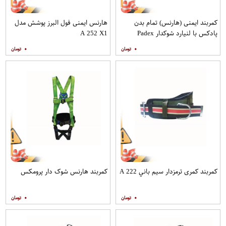
کمربند ایمنی (هارنس) تمام بدن
هارنس ایمنی فول البرز پوشش مدل
پادکس با لنیارد شوکدار Padex
A 252 X1
۰
۰
کمربند کمری ترمزدار سيم باني A 222
کمربند هارنس شوک دار پرومکس
۰
۰