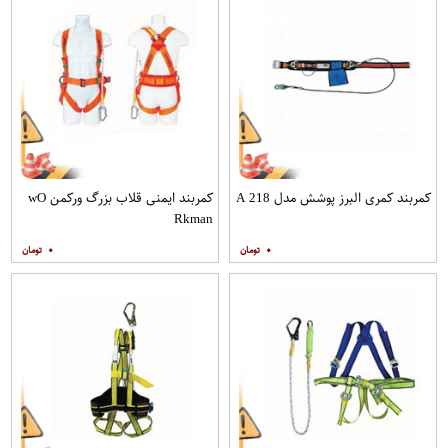
کمربند کمری البرز پوشش مدل A 218
کمربند ایمنی قلاب بزرگ ورکمن wO​
Rkman
۰
۰