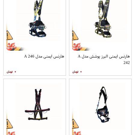
هارنس ایمنی البرز پوشش مدل A
هارنس ایمنی مدل A 246
242
۰
۰