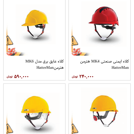
کلاه ایمنی صنعتی MK4 هترمن
کلاه عایق برق مدل MK6
HatterMan
هترمنHatterMan
۵۹۰,۰۰۰
۲۴۰,۰۰۰