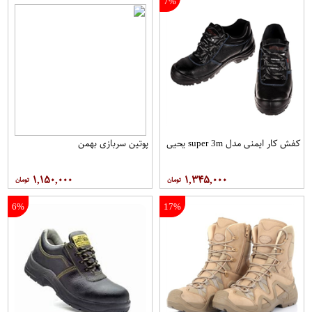
7%
کفش کار ایمنی مدل super 3m یحیی
پوتین سربازی بهمن
۱,۱۵۰,۰۰۰
۱,۳۴۵,۰۰۰
6%
17%