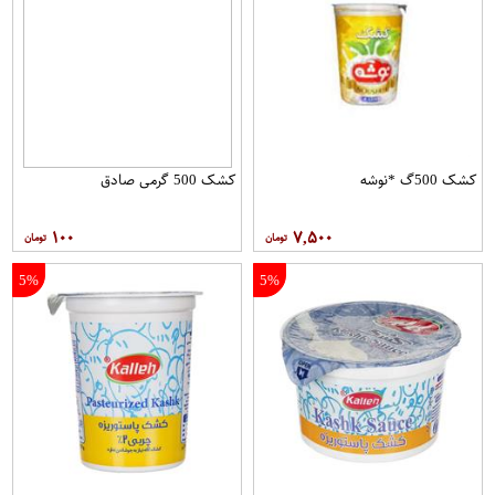
کشک 500گ *نوشه
کشک 500 گرمی صادق
۱۰۰
۷,۵۰۰
5%
5%