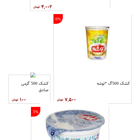
۴,۰۰۲
6%
کشک 500گ *نوشه
کشک 500 گرمی
صادق
۱۰۰
۷,۵۰۰
5%